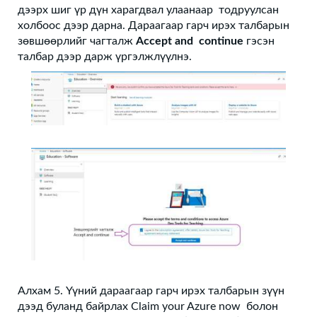
дээрх шиг үр дүн харагдвал улаанаар тодруулсан
холбоос дээр дарна. Дараагаар гарч ирэх талбарын
зөвшөөрлийг чагталж
Accept and continue
гэсэн
талбар дээр дарж үргэлжлүүлнэ.
Алхам 5. Үүний дараагаар гарч ирэх талбарын зүүн
дээд буланд байрлах Claim your Azure now болон