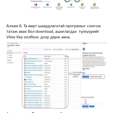
Алхам 8. Та өөрт шаардлагатай програмыг сонгож
татаж авах бол download, ашиглагдах түлхүүрийг
View Key холбоос дээр дарж авна.