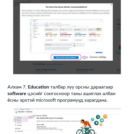
Алхам 7.
Education
талбар луу орсны дараагаар
software
цэсийг сонгосноор таны ашиглах албан
ёсны эрхтэй microsoft програмууд харагдана.