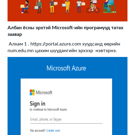
Албан ёсны эрхтэй Microsoft-ийн програмууд татах
заавар
Алхам 1 . https://portal.azure.com хуудсанд өөрийн
num.edu.mn цахим шуудангийн эрхээр нэвтэрнэ.