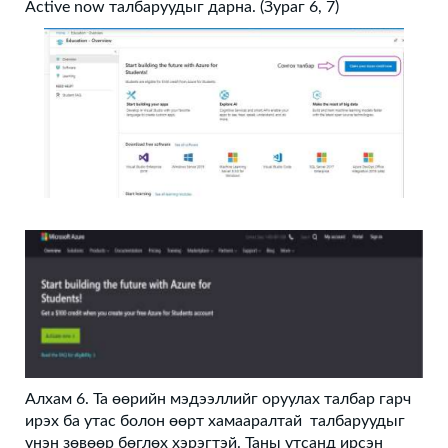
Active now талбаруудыг дарна. (Зураг 6, 7)
Алхам 6. Та өөрийн мэдээллийг оруулах талбар гарч
ирэх ба утас болон өөрт хамааралтай талбаруудыг
үнэн зөвөөр бөглөх хэрэгтэй. Таны утсанд ирсэн