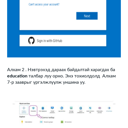
Алхам 2 . Нэвтрэхэд дараах байдалтай харагдах ба
education
талбар луу орно. Энэ тохиолдолд Алхам
7-р зааврыг үргэлжлүүлж уншина уу.