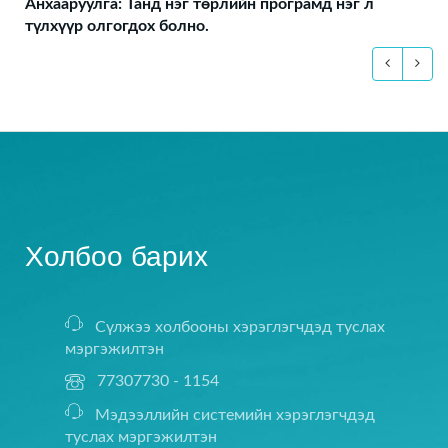
Анхааруулга: Танд нэг төрлийн програмд нэг л
түлхүүр олгогдох болно.
Холбоо барих
Сүлжээ холбооны хэрэглэгчдэд туслах
мэргэжилтэн
77307730 - 1154
Мэдээллийн системийн хэрэглэгчдэд
туслах мэргэжилтэн