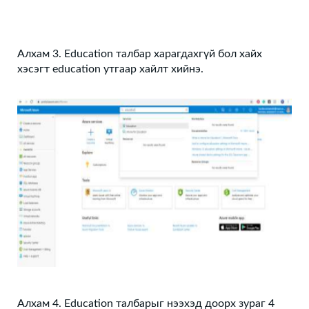
Алхам 3. Education талбар харагдахгүй бол хайх
хэсэгт education утгаар хайлт хийнэ.
Алхам 4. Education талбарыг нээхэд доорх зураг 4