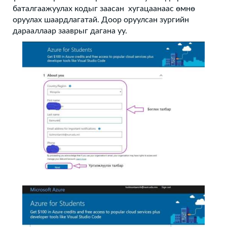
баталгаажуулах кодыг заасан хугацаанаас өмнө
оруулах шаардлагатай. Доор оруулсан зургийн
дарааллаар зааврыг дагана уу.