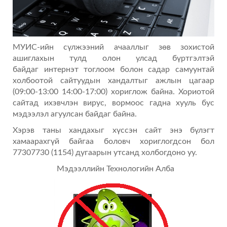
МУИС-ийн сүлжээний ачааллыг зөв зохистой
ашиглахын тулд олон улсад бүртгэлтэй
байдаг интернэт тоглоом болон садар самуунтай
холбоотой сайтуудын хандалтыг ажлын цагаар
(09:00-13:00 14:00-17:00) хориглож байна. Хориотой
сайтад ихэвчлэн вирус, вормоос гадна хууль бус
мэдээлэл агуулсан байдаг байна.
Хэрэв таны хандахыг хүссэн сайт энэ бүлэгт
хамаарахгүй байгаа боловч хориглогдсон бол
77307730 (1154) дугаарын утсанд холбогдоно уу.
Мэдээллийн Технологийн Алба