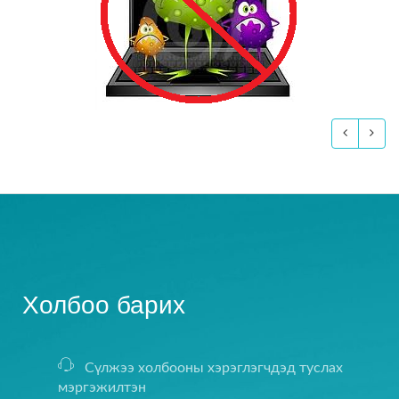
Холбоо барих
Сүлжээ холбооны хэрэглэгчдэд туслах
мэргэжилтэн